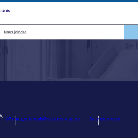
t
Nous joindre
A,
07.chau_outaouais@ssss.gouv.qc.ca
Salle de presse