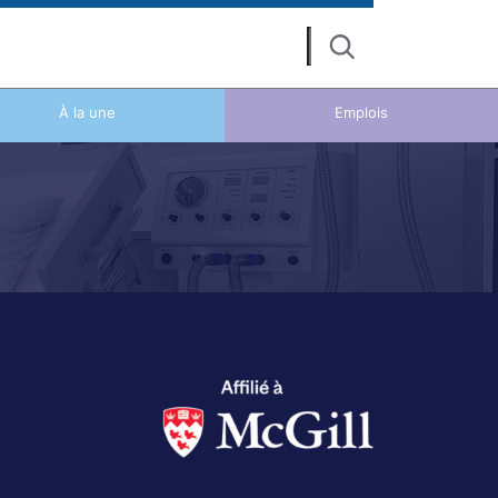
Search
À la une
Emplois