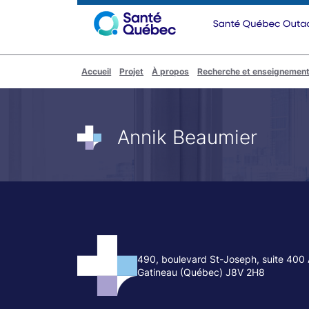
Aller
au
contenu
Accueil
Projet
À propos
Recherche et enseignemen
Annik Beaumier
490, boulevard St-Joseph, suite 400 
Gatineau (Québec) J8V 2H8