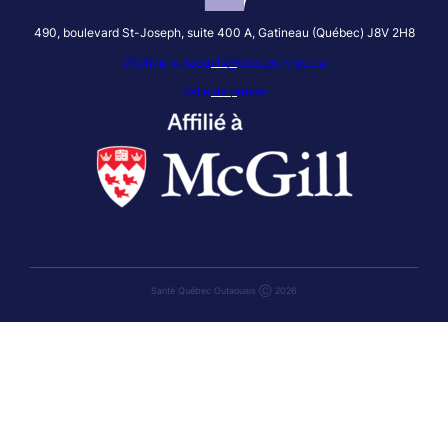
490, boulevard St-Joseph, suite 400 A, Gatineau (Québec) J8V 2H8
07.chau_outaouais@ssss.gouv.qc.ca
Salle de presse
Santé Québec Outaouais Ⓒ 2026